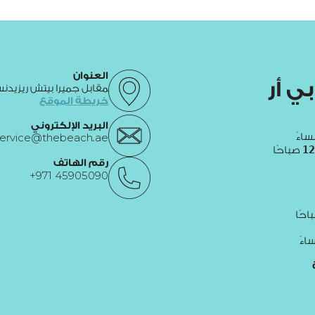
العنوان
بي
أر
مقابل جميرا بيتش ريزيدنس 
خريطة الموقع
البريد الإلكتروني
اءً
ervice@thebeach.ae
12
صباحًا
رقم الهاتف
+971 45905090
احًا
ءً