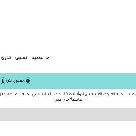
ما الجديد
تسوّق
تذوّق
إنه وقت الراحة والمرح!
مفتوح الآن
ذا بييتش، أكثر بكثير من وجهة تسّوق أو سلسلة مطاعم!
 عربات طعام، وصالات سينما، وأنشطة لا حصر لها، تسّلي الصّغير وترفّه عن ا
النابضة في دبي.