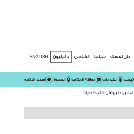
دلل نفسك
سينما
الشاطئ
بافيليون
ENGLISH
تيكت
الخدمات
مواقع المتاجر
الوصول
أسئلة شائعة
لكبير. ذا بييتش، قلب الحياة