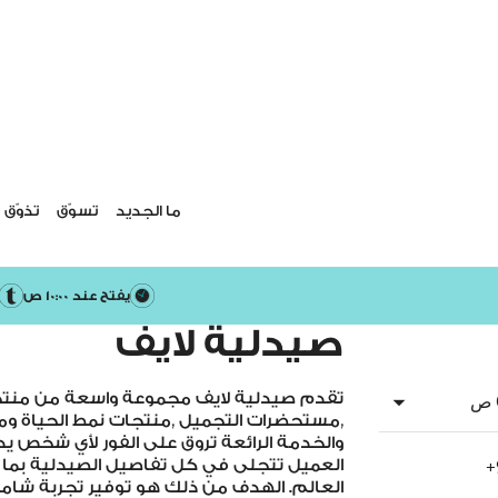
ما الجديد
تسوّق
تذوّق
يفتح عند 10:00 ص
صيدلية لايف
arrow_drop_down
تقدم صيدلية لايف مجموعة واسعة من منتجات
,مستحضرات التجميل ,منتجات نمط الحياة ومعدا
والخدمة الرائعة تروق على الفور لأي شخص ي
العميل تتجلى في كل تفاصيل الصيدلية بما 
+
العالم. الهدف من ذلك هو توفير تجربة شامل