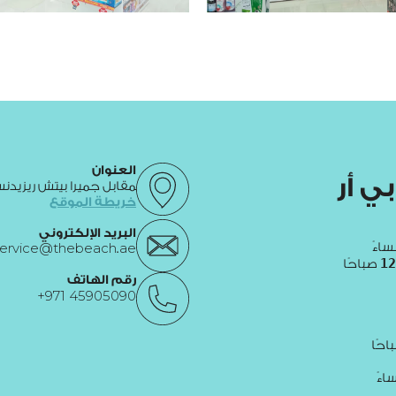
العنوان
بي
أر
مقابل جميرا بيتش ريزيدنس 
خريطة الموقع
البريد الإلكتروني
اءً
ervice@thebeach.ae
12
صباحًا
رقم الهاتف
+971 45905090
احًا
ءً