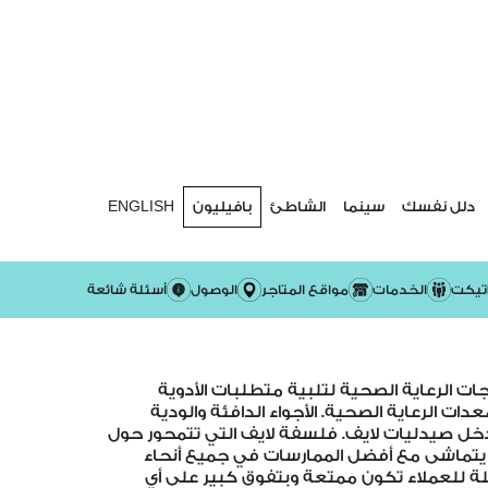
دلل نفسك
سينما
الشاطئ
بافيليون
ENGLISH
تيكت
الخدمات
مواقع المتاجر
الوصول
أسئلة شائعة
 الرعاية الصحية لتلبية متطلبات الأدوية
ت الرعاية الصحية. الأجواء الدافئة والودية
دخل صيدليات لايف. فلسفة لايف التي تتمحور حول
يتماشى مع أفضل الممارسات في جميع أنحاء
ة للعملاء تكون ممتعة وبتفوق كبير على أي