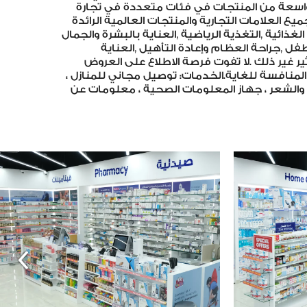
اسعة من المنتجات في فئات متعددة في تجارة
يع العلامات التجارية والمنتجات العالمية الرائدة
لغذائية ,التغذية الرياضية ,العناية بالبشرة والجمال
لطفل ,جراحة العظام وإعادة التأهيل ,العناية
ير غير ذلك .لا تفوت فرصة الاطلاع على العروض
لمنافسة للغاية.الخدمات: توصيل مجاني للمنازل ،
الشعر ، جهاز المعلومات الصحية ، معلومات عن