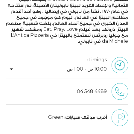
الثمانية والإعداد الفريد لبيتزا نابوليتان الأصيلة. تم افتتاحه
في عام 1870 ، نشأ من نابولي في إيطاليا ، وهو أحد أقدم
مطاعم البيتزا في العالم. اليوم هو موجود في جميع
المدن الكبرى في جميع أنحاء العالم. بلغت شعبية مطعم
البيتزا ذروتها بعد فيلم Eat، Pray، Love ومشهد شهير
مع جوليا روبرتس تستمتع بالبيتزا في L'Antica Pizzeria
da Michele في نابولي.
Timings:
arrow_drop_down
10:00 ص - 1:00 ص
04 548 4489
أقرب موقف سيارات:
Green