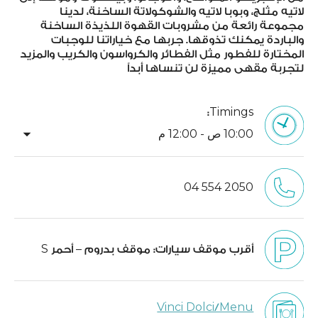
لاتيه مثلج، وبوبا لاتيه والشوكولاتة الساخنة، لدينا
مجموعة رائعة من مشروبات القهوة اللذيذة الساخنة
والباردة يمكنك تذوقها. جربها مع خياراتنا للوجبات
المختارة للفطور مثل الفطائر والكرواسون والكريب والمزيد
لتجربة مقهى مميزة لن تنساها أبداً
Timings:
arrow_drop_down
10:00 ص - 12:00 م
04 554 2050
أقرب موقف سيارات:
موقف بدروم – أحمر S
Vinci Dolci/Menu